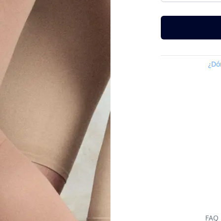
¿Dó
FAQ